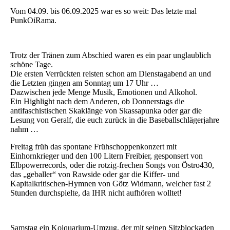
Vom 04.09. bis 06.09.2025 war es so weit: Das letzte mal
PunkOiRama.
Trotz der Tränen zum Abschied waren es ein paar unglaublich
schöne Tage.
Die ersten Verrückten reisten schon am Dienstagabend an und
die Letzten gingen am Sonntag um 17 Uhr …
Dazwischen jede Menge Musik, Emotionen und Alkohol.
Ein Highlight nach dem Anderen, ob Donnerstags die
antifaschistischen Skaklänge von Skassapunka oder gar die
Lesung von Geralf, die euch zurück in die Baseballschlägerjahre
nahm …
Freitag früh das spontane Frühschoppenkonzert mit
Einhornkrieger und den 100 Litern Freibier, gesponsert von
Elbpowerrecords, oder die rotzig-frechen Songs von Östro430,
das „geballer“ von Rawside oder gar die Kiffer- und
Kapitalkritischen-Hymnen von Götz Widmann, welcher fast 2
Stunden durchspielte, da IHR nicht aufhören wolltet!
Samstag ein Koiquarium-Umzug, der mit seinen Sitzblockaden